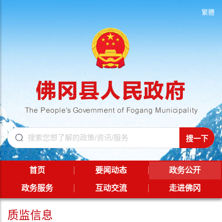
繁體
首页
要闻动态
政务公开
政务服务
互动交流
走进佛冈
质监信息