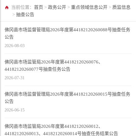
当前位置：
首页
>
政务公开
>
重点领域信息公开
>
质监信息
>
抽查公告
佛冈县市场监督管理局2026年度第44182120260088号抽查任务
公告
2026-08-03
佛冈县市场监管局2026年度第44182120260076、
44182120260077号抽查任务公告
2026-07-31
佛冈县市场监督管理局2026年度第44182120260015号抽查任务
公告
2026-06-15
佛冈县市场监管局2026年度第44182120260012、
44182120260013、44182120260014号抽查任务结果公告