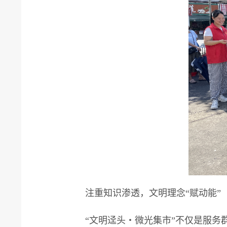
注重知识渗透，文明理念“赋动能”
“文明迳头・微光集市”不仅是服务群