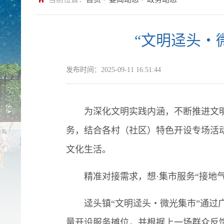
“文明迳头・
发布时间：
2025-09-11 16:51:44
为深化文明实践内涵，不断推进文明实
务，结合各村（社区）特色开设专场活动
文化生活。
精准对接需求，想·集市服务“接地气
迳头镇“文明迳头・微光集市”通过广
量开设服务摊位，并根据上一场群众反馈